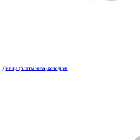
Днища (плиты низа) колодцев