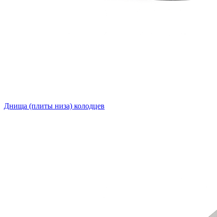
Днища (плиты низа) колодцев