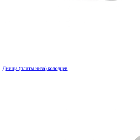
Днища (плиты низа) колодцев