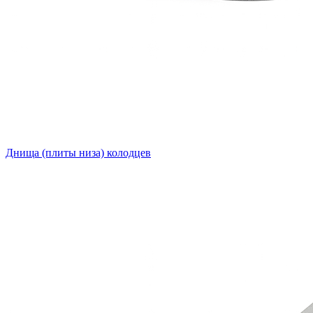
Днища (плиты низа) колодцев