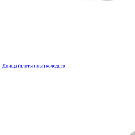
Днища (плиты низа) колодцев