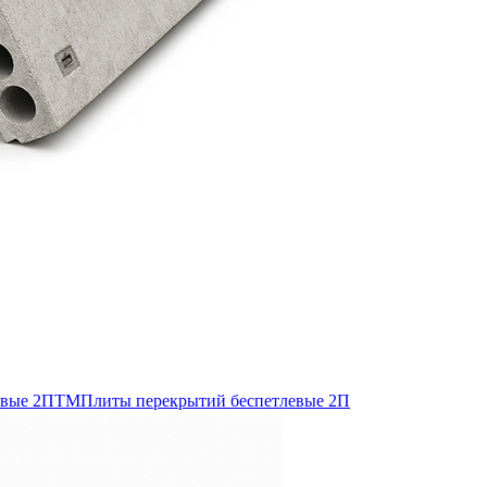
евые 2ПТМ
Плиты перекрытий беспетлевые 2П