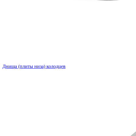
Днища (плиты низа) колодцев