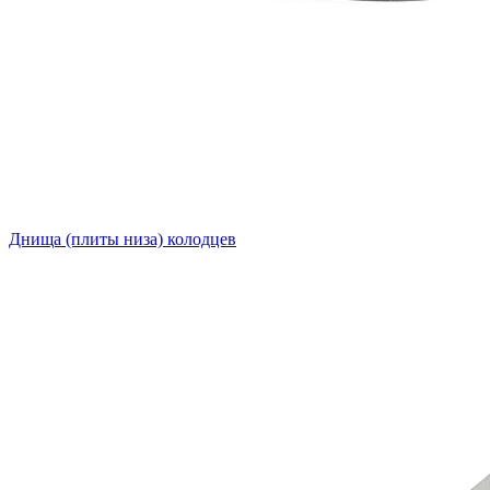
Днища (плиты низа) колодцев