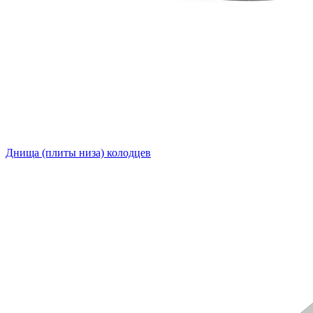
Днища (плиты низа) колодцев