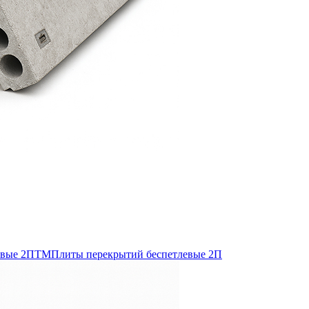
евые 2ПТМ
Плиты перекрытий беспетлевые 2П