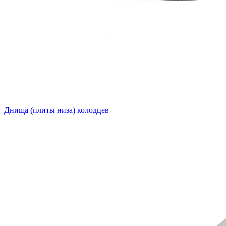
Днища (плиты низа) колодцев