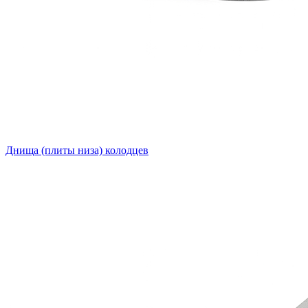
Днища (плиты низа) колодцев