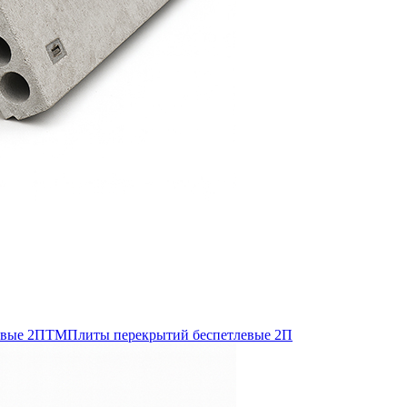
евые 2ПТМ
Плиты перекрытий беспетлевые 2П