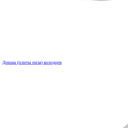
Днища (плиты низа) колодцев