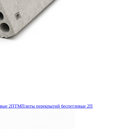
евые 2ПТМ
Плиты перекрытий беспетлевые 2П