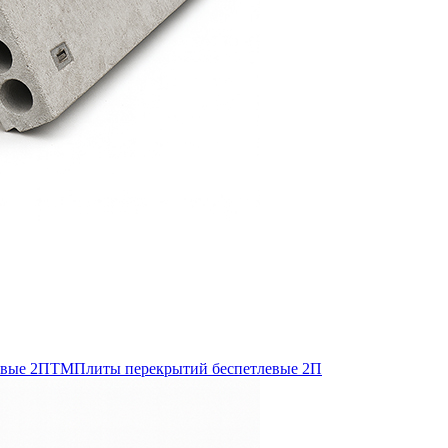
евые 2ПТМ
Плиты перекрытий беспетлевые 2П