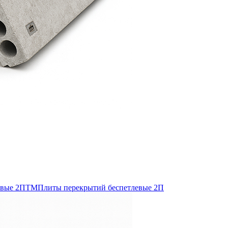
евые 2ПТМ
Плиты перекрытий беспетлевые 2П