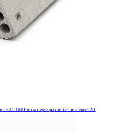
евые 2ПТМ
Плиты перекрытий беспетлевые 2П