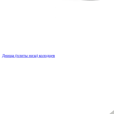
Днища (плиты низа) колодцев