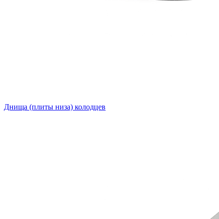
Днища (плиты низа) колодцев