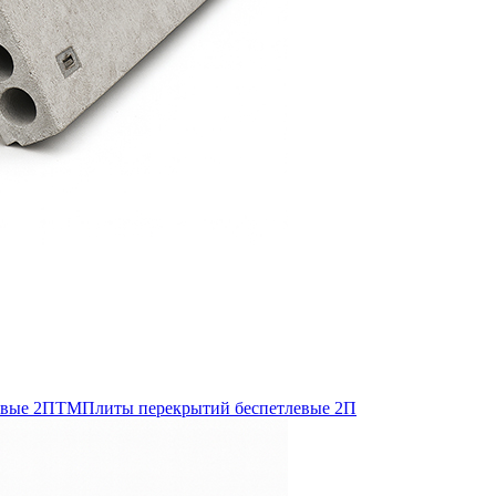
евые 2ПТМ
Плиты перекрытий беспетлевые 2П