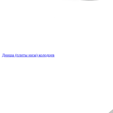
Днища (плиты низа) колодцев