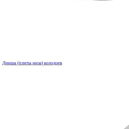
Днища (плиты низа) колодцев