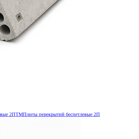
евые 2ПТМ
Плиты перекрытий беспетлевые 2П