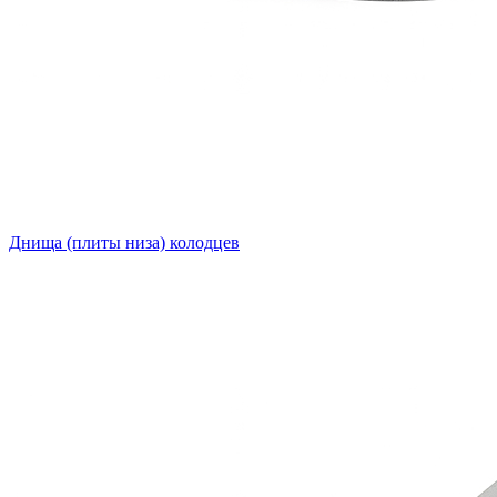
Днища (плиты низа) колодцев