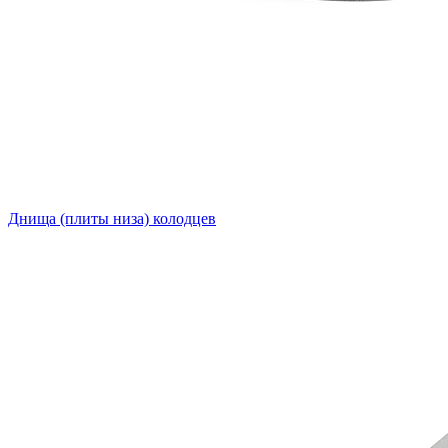
Днища (плиты низа) колодцев