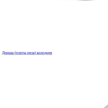
Днища (плиты низа) колодцев