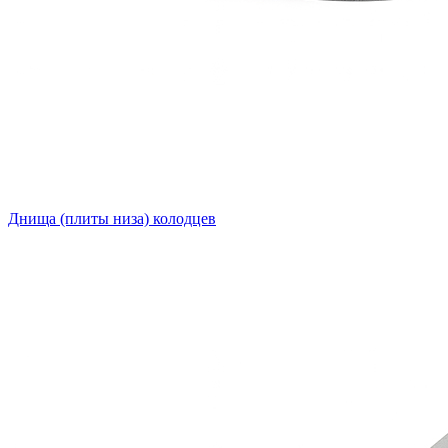
Днища (плиты низа) колодцев